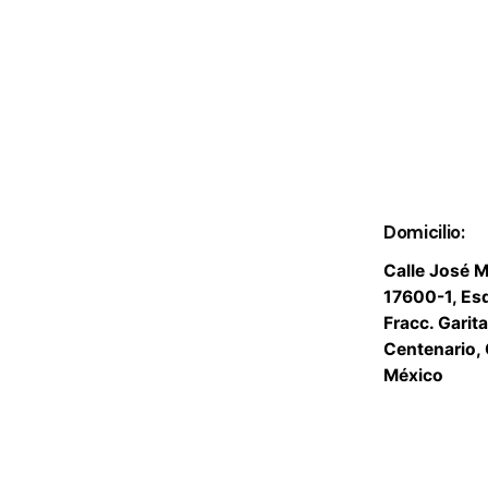
Domicilio:
Calle José M
17600-1, Es
Fracc. Garit
Centenario, 
México
Fb.