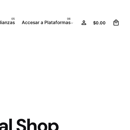
0
lianzas
Accesar a Plataformas
$
0.00
al Shop