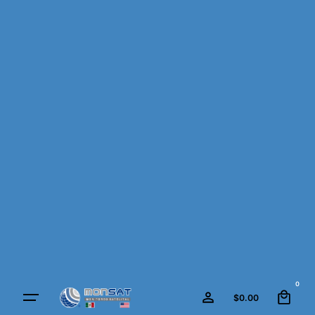
Skip
to
content
0
$
0.00