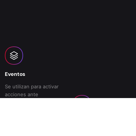
Eventos
Se utilizan para activar
acciones ante
actividades importantes
o disruptivas. El cliente
recibirá notificaciones
Reportes
por SMS /Correo
electrónico/Push
Obtén informes