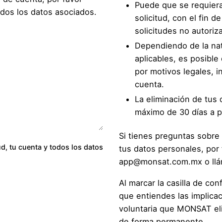
Puede que se requiera 
odos los datos asociados.
solicitud, con el fin 
solicitudes no autoriz
Dependiendo de la nat
aplicables, es posible
por motivos legales, i
cuenta.
La eliminación de tus
máximo de 30 días a par
Si tienes preguntas sobr
ud, tu cuenta y todos los datos
tus datos personales, por
app@monsat.com.mx
o ll
Al marcar la casilla de con
que entiendes las implicac
voluntaria que MONSAT eli
de forma permanente.